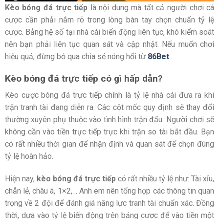
Kèo bóng đá trực tiếp
là nội dung mà tất cả người chơi cá
cược cần phải nắm rõ trong lòng bàn tay chọn chuẩn tỷ lệ
cược. Bảng hệ số tại nhà cái biến động liên tục, khó kiểm soát
nên bạn phải liên tục quan sát và cập nhật. Nếu muốn chơi
hiệu quả, đừng bỏ qua chia sẻ nóng hổi từ
86Bet
.
Kèo bóng đá trực tiếp có gì hấp dẫn?
Kèo cược bóng đá trực tiếp chính là tỷ lệ nhà cái đưa ra khi
trận tranh tài đang diễn ra. Các cột mốc quy định sẽ thay đổi
thường xuyên phụ thuộc vào tình hình trận đấu. Người chơi sẽ
không cần vào tiền trực tiếp trực khi trận so tài bắt đầu. Bạn
có rất nhiều thời gian để nhận định và quan sát để chọn đúng
tỷ lệ hoàn hảo.
Hiện nay,
kèo bóng đá trực tiếp
có rất nhiều tỷ lệ như: Tài xỉu,
chẵn lẻ, châu á, 1×2,… Anh em nên tổng hợp các thông tin quan
trọng về 2 đội để đánh giá năng lực tranh tài chuẩn xác. Đồng
thời, dựa vào tỷ lệ biến động trên bảng cược để vào tiền một