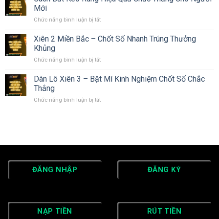
Kèo
Thắng
Mới
Nhất
Tài
Lớn
Chức năng bình luận bị tắt
ở
Xỉu
Từ
Cách
Phạt
Cao
Bắt
Xiên 2 Miền Bắc – Chốt Số Nhanh Trúng Thưởng
Góc
Thủ
Kèo
Bất
Khủng
Lâu
Rung
Bại
Năm
Chức năng bình luận bị tắt
ở
Hiệu
Cho
Xiên
Quả
Người
2
Dàn Lô Xiên 3 – Bật Mí Kinh Nghiệm Chốt Số Chắc
Chắc
Mới
Miền
Thắng
Thắng
Bắc
Cho
Chức năng bình luận bị tắt
ở
–
Người
Dàn
Chốt
Mới
Lô
Số
Xiên
Nhanh
3
Trúng
–
Thưởng
Bật
Khủng
Mí
Kinh
ĐĂNG NHẬP
ĐĂNG KÝ
Nghiệm
Chốt
Số
Chắc
Thắng
NẠP TIỀN
RÚT TIỀN