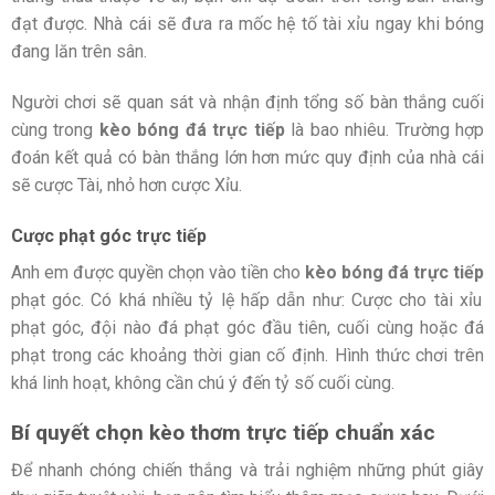
đạt được. Nhà cái sẽ đưa ra mốc hệ tố tài xỉu ngay khi bóng
đang lăn trên sân.
Người chơi sẽ quan sát và nhận định tổng số bàn thắng cuối
cùng trong
kèo bóng đá trực tiếp
là bao nhiêu. Trường hợp
đoán kết quả có bàn thắng lớn hơn mức quy định của nhà cái
sẽ cược Tài, nhỏ hơn cược Xỉu.
Cược phạt góc trực tiếp
Anh em được quyền chọn vào tiền cho
kèo bóng đá trực tiếp
phạt góc. Có khá nhiều tỷ lệ hấp dẫn như: Cược cho tài xỉu
phạt góc, đội nào đá phạt góc đầu tiên, cuối cùng hoặc đá
phạt trong các khoảng thời gian cố định. Hình thức chơi trên
khá linh hoạt, không cần chú ý đến tỷ số cuối cùng.
Bí quyết chọn kèo thơm trực tiếp chuẩn xác
Để nhanh chóng chiến thắng và trải nghiệm những phút giây