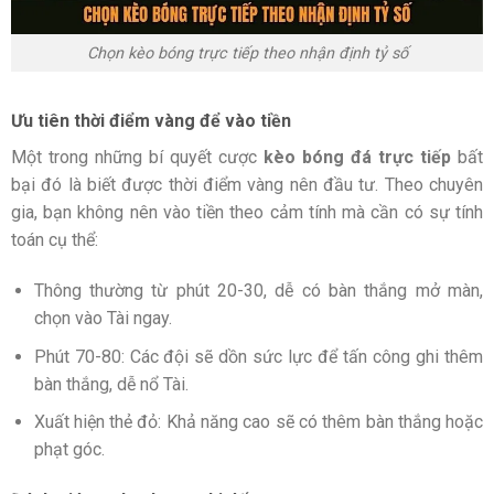
Chọn kèo bóng trực tiếp theo nhận định tỷ số
Ưu tiên thời điểm vàng để vào tiền
Một trong những bí quyết cược
kèo bóng đá trực tiếp
bất
bại đó là biết được thời điểm vàng nên đầu tư. Theo chuyên
gia, bạn không nên vào tiền theo cảm tính mà cần có sự tính
toán cụ thể:
Thông thường từ phút 20-30, dễ có bàn thắng mở màn,
chọn vào Tài ngay.
Phút 70-80: Các đội sẽ dồn sức lực để tấn công ghi thêm
bàn thắng, dễ nổ Tài.
Xuất hiện thẻ đỏ: Khả năng cao sẽ có thêm bàn thắng hoặc
phạt góc.