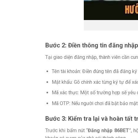
Bước 2: Điền thông tin đăng nhậ
Tại giao diện đăng nhập, thành viên cần cu
Tên tài khoản: Điền đúng tên đã đăng ký đ
Mật khẩu: Gõ chính xác từng ký tự để xác
Mã xác thực: Một số trường hợp sẽ yêu
Mã OTP: Nếu người chơi đã bật bảo mật ha
Bước 3: Kiểm tra lại và hoàn tất t
Trước khi bấm nút “
Đăng nhập 86BET
”, h