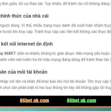
ơn giản, tối ưu thao tác. Tuy nhiên, để tránh rắc rối không đáng 
chính thức của nhà cái
 người dùng. Vì thế, nhiều trang mạo danh đã xuất hiện nhằm trục
te trước khi truy cập. Tránh truy cập các liên kết không xác thực đ
kết nối internet ổn định
ập 86BET
diễn ra nhanh, không bị gián đoạn. Nếu mạng yếu hoặc c
hành viên nên kiểm tra tín hiệu mạng đang dùng để tránh thao tác l
hân của mỗi tài khoản
p với tên cá nhân đã khai báo khi mở tài khoản. Tên truy cập là 
 chơi cần phân biệt rõ hai loại thông tin này để không gặp lỗi tru