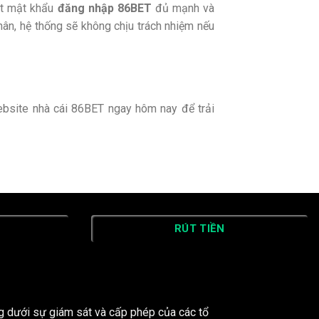
đặt mật khẩu
đăng nhập 86BET
đủ mạnh và
hân, hệ thống sẽ không chịu trách nhiệm nếu
ebsite nhà cái 86BET ngay hôm nay để trải
RÚT TIỀN
ng dưới sự giám sát và cấp phép của các tổ