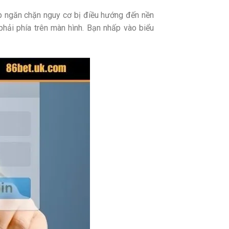
iúp ngăn chặn nguy cơ bị điều hướng đến nền
hải phía trên màn hình. Bạn nhấp vào biểu