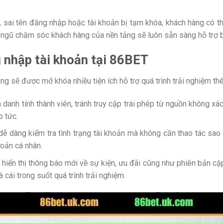
, sai tên đăng nhập hoặc tài khoản bị tạm khóa, khách hàng có th
i ngũ chăm sóc khách hàng của nền tảng sẽ luôn sẵn sàng hỗ trợ 
g nhập tài khoản tại 86BET
g sẽ được mở khóa nhiều tiện ích hỗ trợ quá trình trải nghiệm thê
 danh tính thành viên, tránh truy cập trái phép từ nguồn không xá
 tức.
dễ dàng kiểm tra tình trạng tài khoản mà không cần thao tác sao 
hoản cá nhân.
hiển thị thông báo mới về sự kiện, ưu đãi cũng như phiên bản cậ
 cái trong suốt quá trình trải nghiệm.