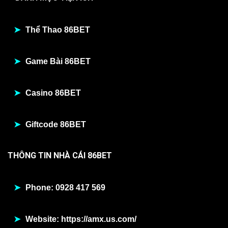
Thể Thao 86BET
Game Bài 86BET
Casino 86BET
Giftcode 86BET
THÔNG TIN NHÀ CÁI 86BET
Phone: 0928 417 569
Website: https://amx.us.com/