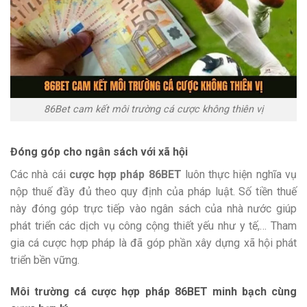
86Bet cam kết môi trường cá cược không thiên vị
Đóng góp cho ngân sách với xã hội
Các nhà cái
cược hợp pháp 86BET
luôn thực hiện nghĩa vụ
nộp thuế đầy đủ theo quy định của pháp luật. Số tiền thuế
này đóng góp trực tiếp vào ngân sách của nhà nước giúp
phát triển các dịch vụ công cộng thiết yếu như y tế,… Tham
gia cá cược hợp pháp là đã góp phần xây dựng xã hội phát
triển bền vững.
Môi trường cá cược hợp pháp 86BET minh bạch cùng