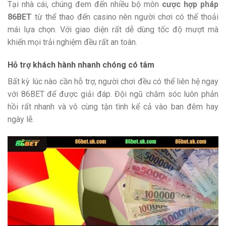
Tại nhà cái, chúng đem đến nhiều bộ môn
cược hợp pháp
86BET
từ thể thao đến casino nên người chơi có thể thoải
mái lựa chọn. Với giao diện rất dễ dùng tốc độ mượt mà
khiến mọi trải nghiệm đều rất an toàn.
Hỗ trợ khách hành nhanh chóng có tâm
Bất kỳ lúc nào cần hỗ trợ, người chơi đều có thể liên hệ ngay
với 86BET để được giải đáp. Đội ngũ chăm sóc luôn phản
hồi rất nhanh và vô cùng tận tình kể cả vào ban đêm hay
ngày lễ.