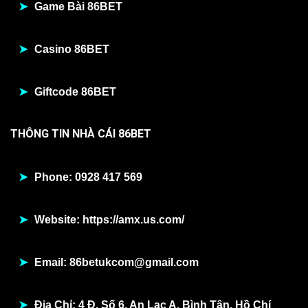
Game Bài 86BET
Casino 86BET
Giftcode 86BET
THÔNG TIN NHÀ CÁI 86BET
Phone: 0928 417 569
Website: https://amx.us.com/
Email:
86betukcom@gmail.com
Địa Chỉ: 4 Đ. Số 6, An Lạc A, Bình Tân, Hồ Chí