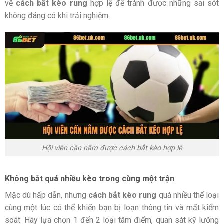
về
cách bắt kèo rung
hợp lệ để tránh được những sai sót
không đáng có khi trải nghiệm.
Hội viên cần nắm được cách bắt kèo hợp lệ
Không bắt quá nhiều kèo trong cùng một trận
Mặc dù hấp dẫn, nhưng
cách bắt kèo rung
quá nhiều thể loại
cùng một lúc có thể khiến bạn bị loạn thông tin và mất kiểm
soát. Hãy lựa chọn 1 đến 2 loại tâm điểm, quan sát kỹ lưỡng