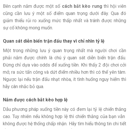
Bên cạnh nắm được một số
cách bắt kèo rung
thì hội viên
cũng cần lưu ý một số điểm quan trọng dưới đây. Qua đó
giảm thiểu rủi ro xuống mức thấp nhất và tránh được những
sự cố không mong muốn.
Quan sát diễn biến trận đấu thay vì chỉ nhìn tỷ lệ
Một trong những lưu ý quan trọng nhất mà người chơi cần
phải nắm được chính là chú ý quan sát diễn biến trận đấu.
Đừng chỉ dựa vào odds để xuống tiền. Khi thấy 2 đội chơi cởi
mở, ra sức tấn công và dứt điểm nhiều hơn thì có thể yên tâm.
Ngược lại nếu trận đấu nhạt nhòa, ít tình huống nguy hiểm thì
hãy cân nhắc bỏ qua.
Nắm được cách bắt kèo hợp lệ
Dẫu phương pháp xuống tiền này có đem lại tỷ lệ chiến thắng
cao. Tuy nhiên nếu không hợp lệ thì chiến thắng của bạn vẫn
không được hệ thống chấp nhận. Hãy tìm hiểu thông tin chi tiết