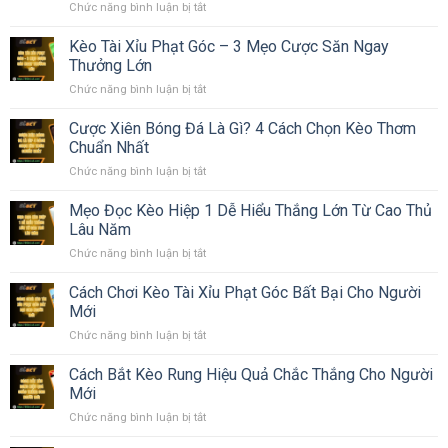
Chức năng bình luận bị tắt
ở
Âu
Tư
Cách
–
Chuẩn
Vào
Kèo Tài Xỉu Phạt Góc – 3 Mẹo Cược Săn Ngay
Chia
Kiếm
Kèo
Sẻ
Thưởng Lớn
Tiền
Châu
5
Nhanh
Chức năng bình luận bị tắt
ở
Á
Bí
Kèo
Đảm
Kíp
Tài
Cược Xiên Bóng Đá Là Gì? 4 Cách Chọn Kèo Thơm
Bảo
Không
Xỉu
Thắng
Chuẩn Nhất
Thua
Phạt
Lớn
Lỗ
Chức năng bình luận bị tắt
ở
Góc
Tuyệt
Cược
–
Đối
Xiên
Mẹo Đọc Kèo Hiệp 1 Dễ Hiểu Thắng Lớn Từ Cao Thủ
3
100%
Bóng
Mẹo
Lâu Năm
Đá
Cược
Chức năng bình luận bị tắt
ở
Là
Săn
Mẹo
Gì?
Ngay
Đọc
Cách Chơi Kèo Tài Xỉu Phạt Góc Bất Bại Cho Người
4
Thưởng
Kèo
Cách
Mới
Lớn
Hiệp
Chọn
Chức năng bình luận bị tắt
ở
1
Kèo
Cách
Dễ
Thơm
Chơi
Cách Bắt Kèo Rung Hiệu Quả Chắc Thắng Cho Người
Hiểu
Chuẩn
Kèo
Thắng
Mới
Nhất
Tài
Lớn
Chức năng bình luận bị tắt
ở
Xỉu
Từ
Cách
Phạt
Cao