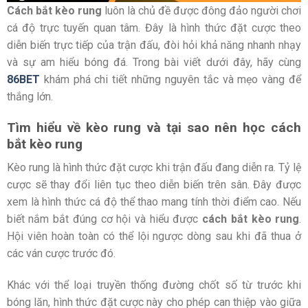
Cách bắt kèo rung
luôn là chủ đề được đông đảo người chơi
cá độ trực tuyến quan tâm. Đây là hình thức đặt cược theo
diễn biến trực tiếp của trận đấu, đòi hỏi khả năng nhanh nhạy
và sự am hiểu bóng đá. Trong bài viết dưới đây, hãy cùng
86BET
khám phá chi tiết những nguyên tắc và mẹo vàng để
thắng lớn.
Tìm hiểu về kèo rung và tại sao nên học cách
bắt kèo rung
Kèo rung là hình thức đặt cược khi trận đấu đang diễn ra. Tỷ lệ
cược sẽ thay đổi liên tục theo diễn biến trên sân. Đây được
xem là hình thức cá độ thể thao mang tính thời điểm cao. Nếu
biết nắm bắt đúng cơ hội và hiểu được
cách bắt kèo rung
.
Hội viên hoàn toàn có thể lội ngược dòng sau khi đã thua ở
các ván cược trước đó.
Khác với thể loại truyền thống đường chốt số từ trước khi
bóng lăn, hình thức đặt cược này cho phép can thiệp vào giữa