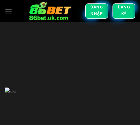
ĐĂNG
ĐĂNG
NHẬP
KÝ