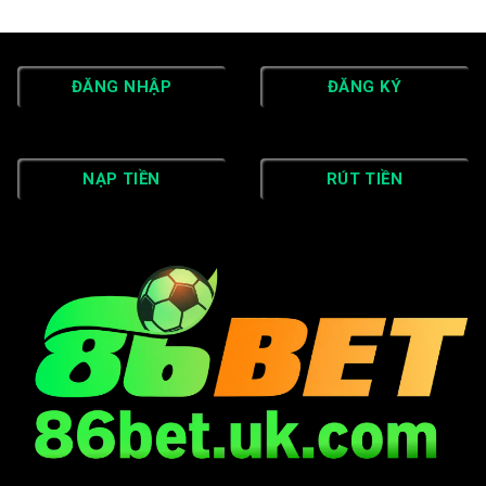
ĐĂNG NHẬP
ĐĂNG KÝ
NẠP TIỀN
RÚT TIỀN